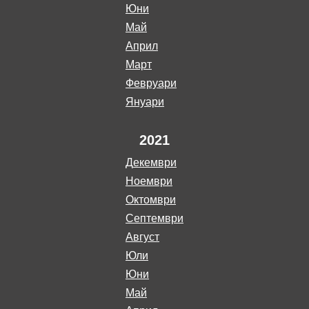
юни
май
април
март
февруари
януари
2021
декември
ноември
октомври
септември
август
юли
юни
май