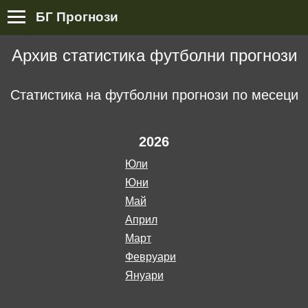
БГ Прогнози
Архив статистика футболни прогнози
Статистика на футболни прогнози по месеци
2026
юли
юни
май
април
март
февруари
януари