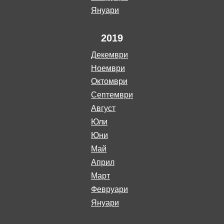
януари
2019
декември
ноември
октомври
септември
август
юли
юни
май
април
март
февруари
януари