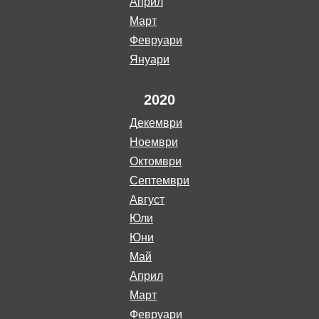
април
март
февруари
януари
2020
декември
ноември
октомври
септември
август
юли
юни
май
април
март
февруари