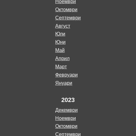
ноември
октомври
септември
август
юли
юни
май
април
март
февруари
януари
2023
декември
ноември
октомври
септември