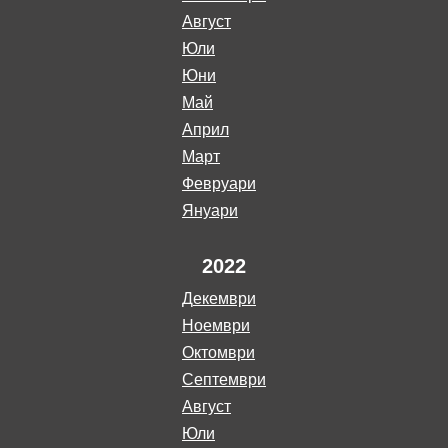
август
юли
юни
май
април
март
февруари
януари
2022
декември
ноември
октомври
септември
август
юли