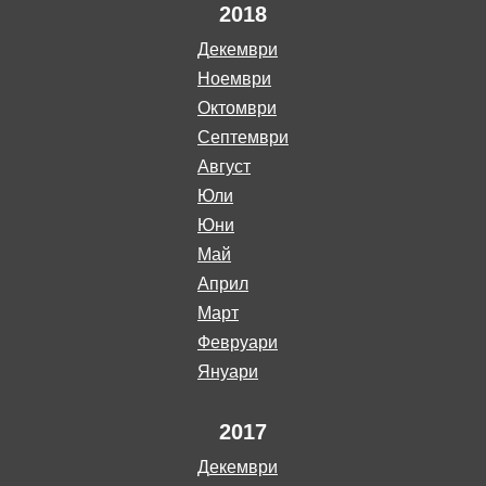
2018
декември
ноември
октомври
септември
август
юли
юни
май
април
март
февруари
януари
2017
декември