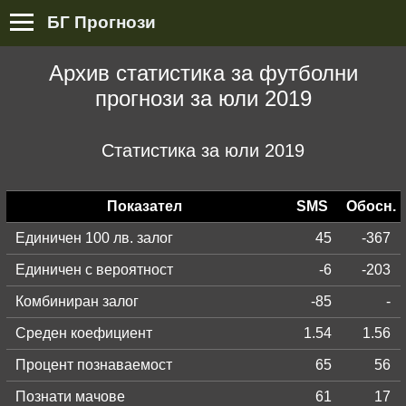
БГ Прогнози
Архив статистика за футболни
прогнози за юли 2019
Статистика за юли 2019
Показател
SMS
Обосн.
Единичен 100 лв. залог
45
-367
Единичен с вероятност
-6
-203
Комбиниран залог
-85
-
Среден коефициент
1.54
1.56
Процент познаваемост
65
56
Познати мачове
61
17