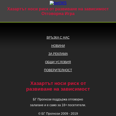
Хазартът носи риск от развиване на зависимост
Отговорна Игра
ВРЪЗКА С НАС
НОВИНИ
ЗА РЕКЛАМА
ОБЩИ УСЛОВИЯ
ПОВЕРИТЕЛНОСТ
Хазартът носи риск от
развиване на зависимост
БГ Прогнози поддържа отговорно
залагане и е само за 18+ посетители.
© БГ Прогнози 2009 - 2019