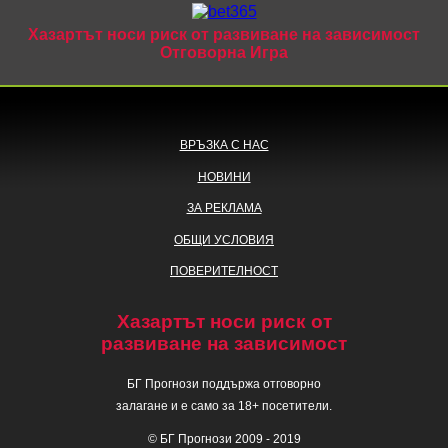
Хазартът носи риск от развиване на зависимост
Отговорна Игра
ВРЪЗКА С НАС
НОВИНИ
ЗА РЕКЛАМА
ОБЩИ УСЛОВИЯ
ПОВЕРИТЕЛНОСТ
Хазартът носи риск от
развиване на зависимост
БГ Прогнози поддържа отговорно
залагане и е само за 18+ посетители.
© БГ Прогнози 2009 - 2019