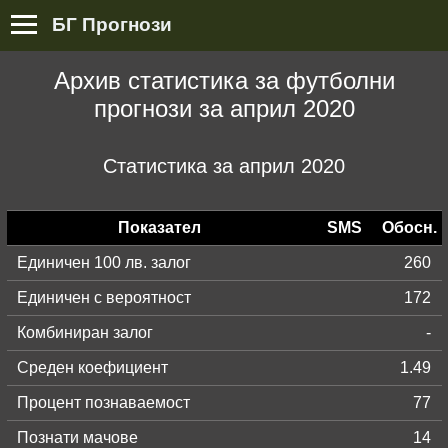
БГ Прогнози
Архив статистика за футболни
прогнози за април 2020
Статистика за април 2020
Показател
SMS
Обосн.
Единичен 100 лв. залог
260
Единичен с вероятност
172
Комбиниран залог
-
Среден коефициент
1.49
Процент познаваемост
77
Познати мачове
14