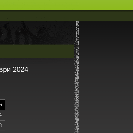
ври 2024
н.
4
8