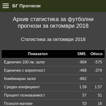
БГ Прогнози
Архив статистика за футболни
прогнози за октомври 2018
Статистика за октомври 2018
Показател
SMS
Обосн.
Единичен 100 лв. залог
-904
-575
Единичен с вероятност
-468
-379
Комбиниран залог
-862
-
Среден коефициент
1.59
1.57
Процент познаваемост
57
51
Познати мачове
53
16