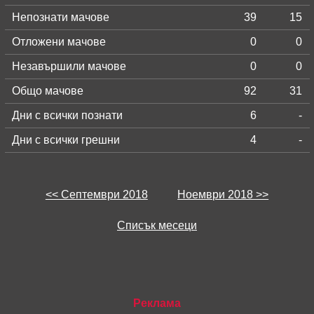
Непознати мачове
39
15
Отложени мачове
0
0
Незавършили мачове
0
0
Общо мачове
92
31
Дни с всички познати
6
-
Дни с всички грешни
4
-
<< Септември 2018
Ноември 2018 >>
Списък месеци
Реклама