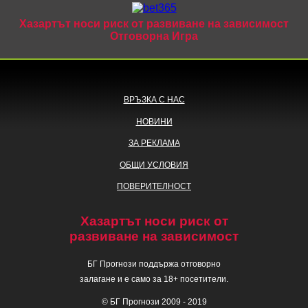
Хазартът носи риск от развиване на зависимост
Отговорна Игра
ВРЪЗКА С НАС
НОВИНИ
ЗА РЕКЛАМА
ОБЩИ УСЛОВИЯ
ПОВЕРИТЕЛНОСТ
Хазартът носи риск от
развиване на зависимост
БГ Прогнози поддържа отговорно
залагане и е само за 18+ посетители.
© БГ Прогнози 2009 - 2019