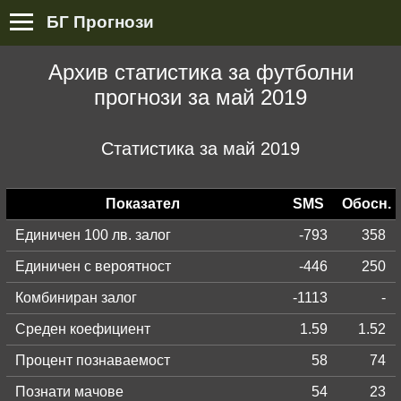
БГ Прогнози
Архив статистика за футболни
прогнози за май 2019
Статистика за май 2019
Показател
SMS
Обосн.
Единичен 100 лв. залог
-793
358
Единичен с вероятност
-446
250
Комбиниран залог
-1113
-
Среден коефициент
1.59
1.52
Процент познаваемост
58
74
Познати мачове
54
23