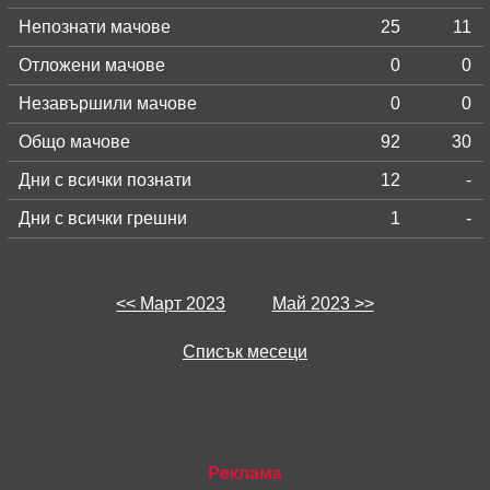
Непознати мачове
25
11
Отложени мачове
0
0
Незавършили мачове
0
0
Общо мачове
92
30
Дни с всички познати
12
-
Дни с всички грешни
1
-
<< Март 2023
Май 2023 >>
Списък месеци
Реклама